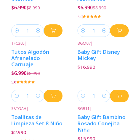
$6.990
$6.990
$8.990
$8.990
5.0
Cantidad
Cantidad
TFC305
|
BGM07
|
-22%
Descuento
Tutos Algodón
Baby Gift Disney
Afranelado
Mickey
Carruaje
$16.990
$6.990
$8.990
5.0
Cantidad
Cantidad
S8TOAH
|
BGB11
|
Toallitas de
Baby Gift Bambino
Limpieza Set 8 Niño
Rosado Conejita
Niña
$2.990
$15.990