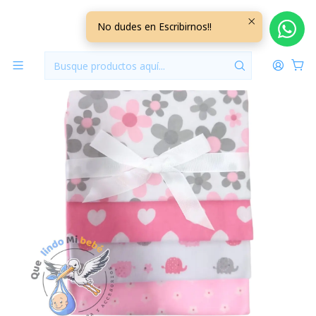
Inicio
Tutitos
Tutos Algodón Afranelado Flores
No dudes en Escribirnos!!