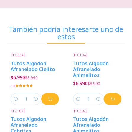
También podría interesarte uno de
estos
TFC224
|
TFC104
|
-22%
Descuento
-22%
Descuento
Tutos Algodón
Tutos Algodón
Afranelado Cielito
Afranelado
Animalitos
$6.990
$8.990
$6.990
$8.990
5.0
Cantidad
Cantidad
TFC107
|
TFC302
|
-22%
Descuento
-22%
Descuento
Tutos Algodón
Tutos Algodón
Afranelado
Afranelado
Cebritas
Animalitos