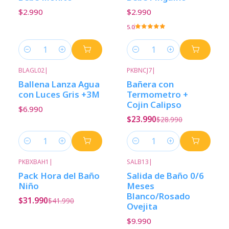
$2.990
$2.990
5.0
Cantidad
Cantidad
BLAGL02
|
PKBNCJ7
|
-17%
Descuento
Ballena Lanza Agua
Bañera con
con Luces Gris +3M
Termometro +
Cojin Calipso
$6.990
$23.990
$28.990
Cantidad
Cantidad
PKBXBAH1
|
SALB13
|
-24%
Descuento
Pack Hora del Baño
Salida de Baño 0/6
Niño
Meses
Blanco/Rosado
$31.990
$41.990
Ovejita
$9.990