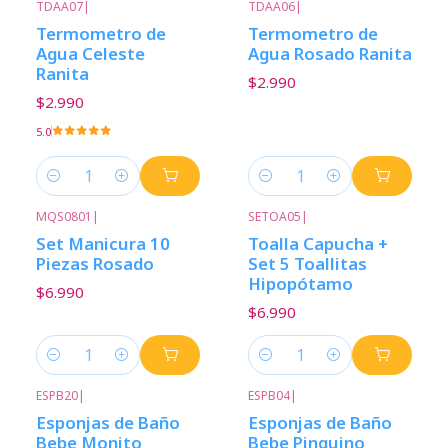
TDAA07
|
TDAA06
|
Termometro de
Termometro de
Agua Celeste
Agua Rosado Ranita
Ranita
$2.990
$2.990
5.0
Cantidad
Cantidad
MQS0801
|
SETOA05
|
Set Manicura 10
Toalla Capucha +
Piezas Rosado
Set 5 Toallitas
Hipopótamo
$6.990
$6.990
Cantidad
Cantidad
ESPB20
|
ESPB04
|
Esponjas de Baño
Esponjas de Baño
Bebe Monito
Bebe Pinguino