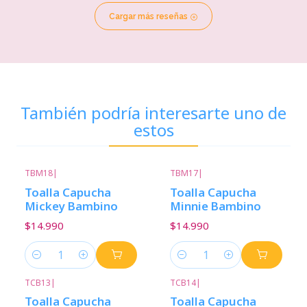
Cargar más reseñas
También podría interesarte uno de
estos
TBM18
|
TBM17
|
Toalla Capucha
Toalla Capucha
Mickey Bambino
Minnie Bambino
$14.990
$14.990
Cantidad
Cantidad
TCB13
|
TCB14
|
-17%
Descuento
Toalla Capucha
Toalla Capucha