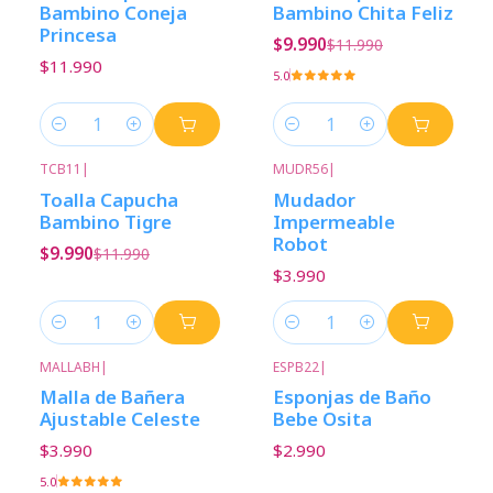
Bambino Coneja
Bambino Chita Feliz
Princesa
$9.990
$11.990
$11.990
5.0
Cantidad
Cantidad
TCB11
|
MUDR56
|
-17%
Descuento
Toalla Capucha
Mudador
Bambino Tigre
Impermeable
Robot
$9.990
$11.990
$3.990
Cantidad
Cantidad
MALLABH
|
ESPB22
|
Malla de Bañera
Esponjas de Baño
Ajustable Celeste
Bebe Osita
$3.990
$2.990
5.0