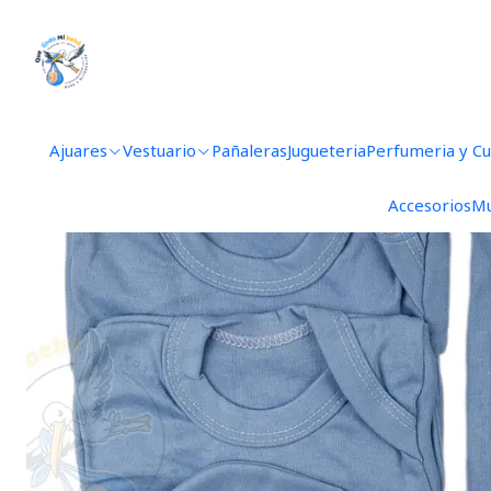
Inicio
Aj
Ajuares
Vestuario
Pañaleras
Jugueteria
Perfumeria y C
Accesorios
Mu