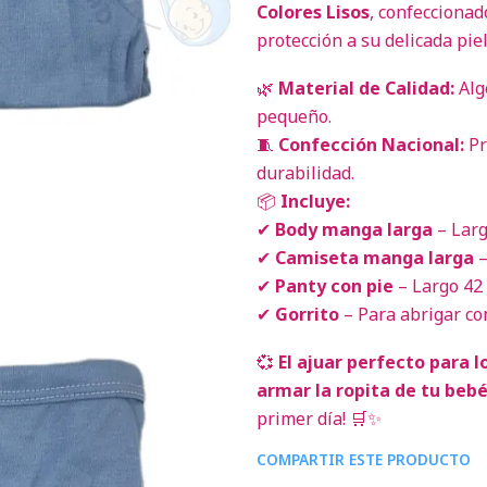
Colores Lisos
, confecciona
protección a su delicada piel
🌿
Material de Calidad:
Alg
pequeño.
🧵
Confección Nacional:
Pr
durabilidad.
📦
Incluye:
✔
Body manga larga
– Larg
✔
Camiseta manga larga
–
✔
Panty con pie
– Largo 42 
✔
Gorrito
– Para abrigar con
💞
El ajuar perfecto para l
armar la ropita de tu bebé
primer día! 🛒✨
COMPARTIR ESTE PRODUCTO