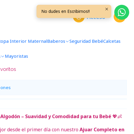
ses Celeste
No dudes en Escribirnos!!
Acceso
 Liso Talla 6/9 Meses
Ropa Interior Maternal
Baberos
Seguridad Bebé
Calcetas
s
Mayoristas
avoritos
iones
Algodón – Suavidad y Comodidad para tu Bebé
💖👶
jor desde el primer día con nuestro
Ajuar Completo en