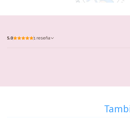
5.0
1 reseña
Tambi