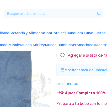
uares
6/9 Meses Lisos/Rayados
Ajuar 4 Piezas Liso Talla 6/9 Me
|
Ajuar 4 Piezas
Celeste
uidado
Lactancia y Alimentacion
Hora del Baño
Para Cunas
Tutitos
5.0
1 reseña
ndo Minnie
Mundo Mickey
Mundo Bambino
Promociones
Manta
Agregar a la lista de f
Mostrar stock de ubicac
DESCRIPCIÓN
👶💖
Ajuar Completo 100% 
Prepara a tu bebé con lo me