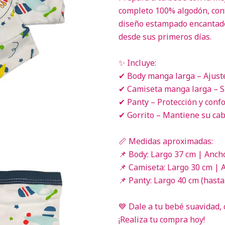
completo 100% algodón, conf
diseño estampado encantado
desde sus primeros días.
✨ Incluye:
✔ Body manga larga – Ajuste
✔ Camiseta manga larga – Su
✔ Panty – Protección y confor
✔ Gorrito – Mantiene su cabe
📏 Medidas aproximadas:
📌 Body: Largo 37 cm | Anc
📌 Camiseta: Largo 30 cm |
📌 Panty: Largo 40 cm (hasta 
💙 Dale a tu bebé suavidad, 
¡Realiza tu compra hoy!