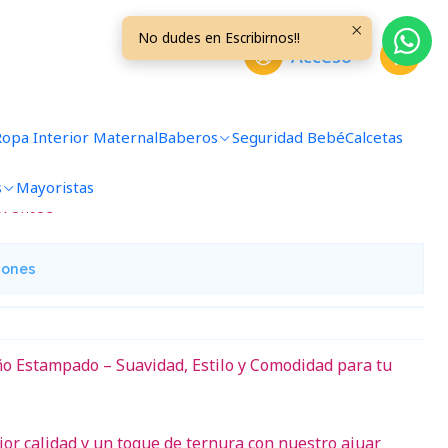
anco/Azul Aviones
No dudes en Escribirnos!!
Acceso
s con Diseño Talla 3/6 Meses
viones
Ropa Interior Maternal
Baberos
Seguridad Bebé
Calcetas
s
Mayoristas
avoritos
iones
o Estampado – Suavidad, Estilo y Comodidad para tu
jor calidad y un toque de ternura con nuestro ajuar