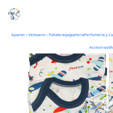
Inicio
Ajuares
Ajuares
Vestuario
Pañaleras
Jugueteria
Perfumeria y C
Accesorios
Mu