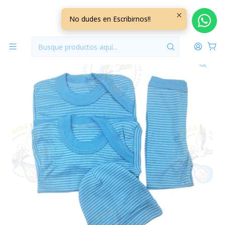
Inicio
Ajuares
3/6 Meses Lisos/Rayados
Ajuar 4 Piezas Liso Talla 3/6 Meses Calipso Oscuro
No dudes en Escribirnos!!
Rayado