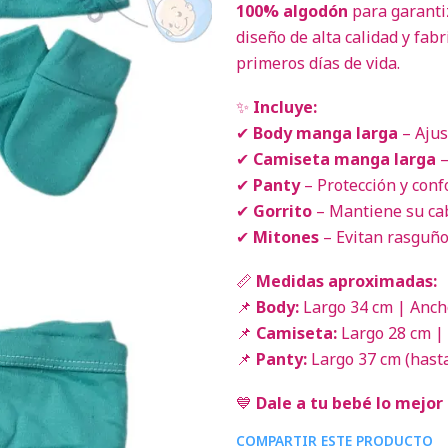
100% algodón
para garanti
diseño de alta calidad y fabr
primeros días de vida.
✨
Incluye:
✔
Body manga larga
– Ajus
✔
Camiseta manga larga
–
✔
Panty
– Protección y confo
✔
Gorrito
– Mantiene su cab
✔
Mitones
– Evitan rasguño
📏
Medidas aproximadas:
📌
Body:
Largo 34 cm | Anch
📌
Camiseta:
Largo 28 cm |
📌
Panty:
Largo 37 cm (hasta
💙
Dale a tu bebé lo mejor 
COMPARTIR ESTE PRODUCTO