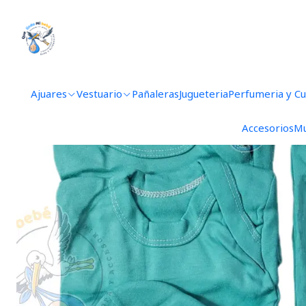
Inicio
Ajua
Ajuares
Vestuario
Pañaleras
Jugueteria
Perfumeria y C
Accesorios
Mu