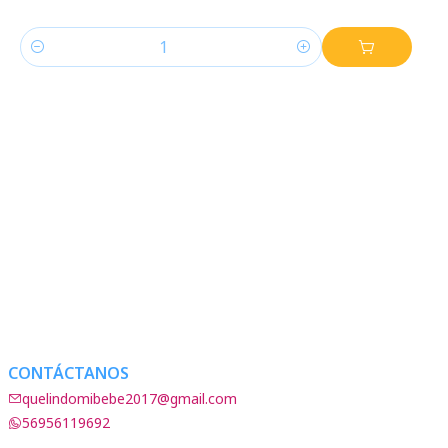
Cantidad
CONTÁCTANOS
quelindomibebe2017@gmail.com
56956119692