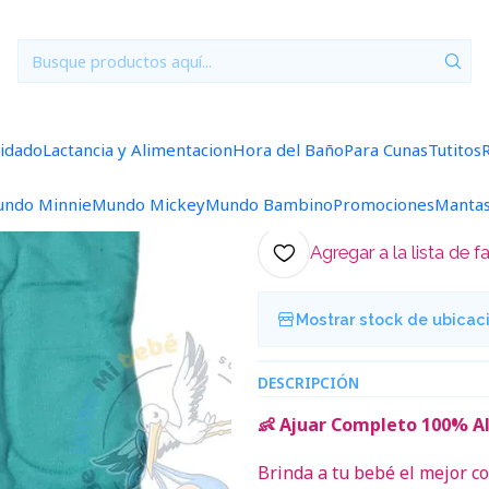
res
0/3 Meses Lisos/Rayados
Ajuar 5 Piezas Liso Talla 0/3 Mes
|
Ajuar 5 Piezas
Esmeralda
uidado
Lactancia y Alimentacion
Hora del Baño
Para Cunas
Tutitos
5.0
4 reseñas
ndo Minnie
Mundo Mickey
Mundo Bambino
Promociones
Manta
Agregar a la lista de f
Mostrar stock de ubicac
DESCRIPCIÓN
👶 Ajuar Completo 100% Al
Brinda a tu bebé el mejor 