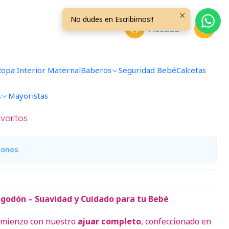
es Esmeralda
No dudes en Escribirnos!!
Acceso
 Liso Talla 0/3 Meses
Ropa Interior Maternal
Baberos
Seguridad Bebé
Calcetas
s
Mayoristas
avoritos
iones
godón – Suavidad y Cuidado para tu Bebé
comienzo con nuestro
ajuar completo
, confeccionado en