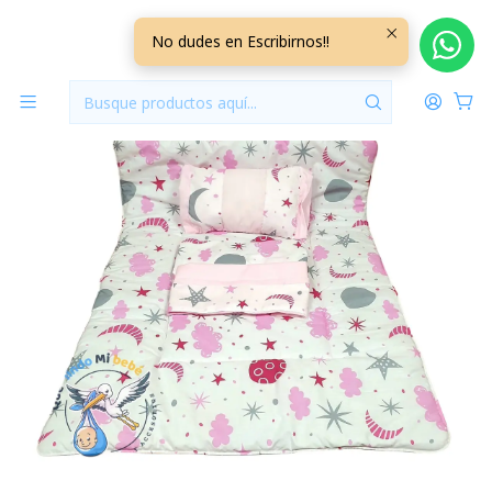
Inicio
Para Cunas
Set Para Cuna Colecho Blanco/Rosado
No dudes en Escribirnos!!