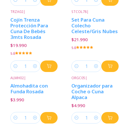
Cantidad
Cantidad
TRZA02
|
STCOL78
|
Cojín Trenza
Set Para Cuna
Protección Para
Colecho
Cuna De Bebés
Celeste/Gris Nubes
3mts Rosada
$21.990
$19.990
5.0
5.0
Cantidad
Cantidad
ALMH02
|
ORGC05
|
Almohadita con
Organizador para
Funda Rosada
Coche o Cuna
Alpaca
$3.990
$4.990
Cantidad
Cantidad