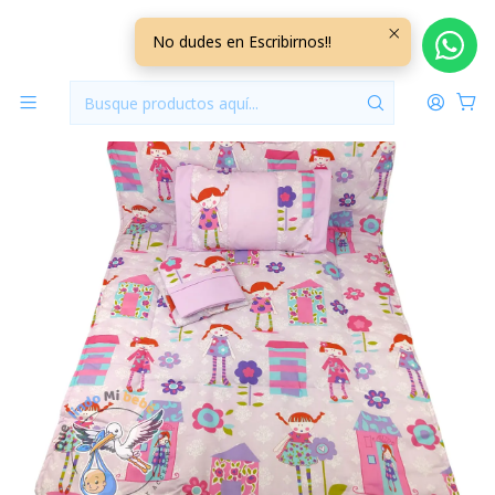
Inicio
Para Cunas
Set Para Cuna Colecho Lila Muñequita
No dudes en Escribirnos!!