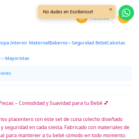
No dudes en Escribirnos!!
Acceso
 Colecho Beige Aviones
Ropa Interior Maternal
Baberos
Seguridad Bebé
Calcetas
avoritos
s
Mayoristas
iones
 Piezas – Comodidad y Suavidad para tu Bebé 💕
so placentero con este set de cuna colecho diseñado
 y seguridad en cada siesta. Fabricado con materiales de
ideal para mantener a tu bebé cómodo en todo momento.