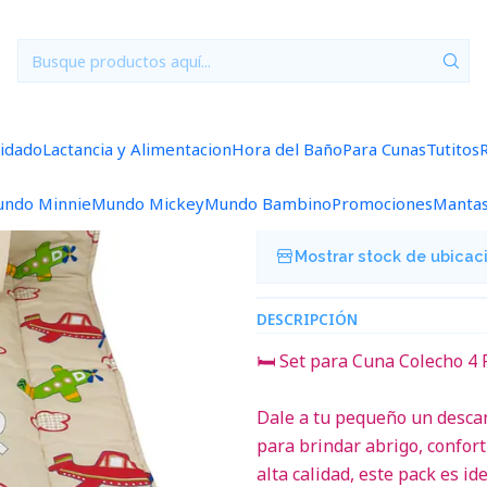
Inicio
Para Cunas
Set Para Cuna Colecho Beige Aviones
|
Set Para Cuna
uidado
Lactancia y Alimentacion
Hora del Baño
Para Cunas
Tutitos
Agregar a la lista de f
ndo Minnie
Mundo Mickey
Mundo Bambino
Promociones
Manta
Mostrar stock de ubicac
DESCRIPCIÓN
🛏️ Set para Cuna Colecho 4
Dale a tu pequeño un descan
para brindar abrigo, confort
alta calidad, este pack es 