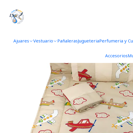
Ajuares
Vestuario
Pañaleras
Jugueteria
Perfumeria y C
Accesorios
Mu