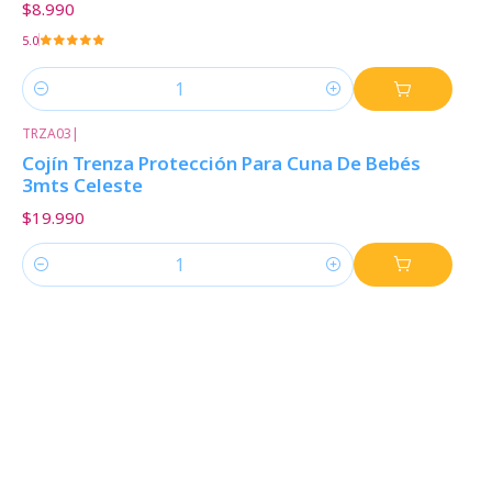
$8.990
5.0
Cantidad
TRZA03
|
Cojín Trenza Protección Para Cuna De Bebés
3mts Celeste
$19.990
Cantidad