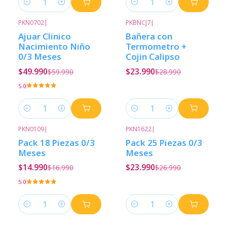
Cantidad
Cantidad
PKN0702
|
PKBNCJ7
|
-17%
Descuento
-17%
Descuento
Ajuar Clinico
Bañera con
Nacimiento Niño
Termometro +
0/3 Meses
Cojin Calipso
$49.990
$23.990
$59.990
$28.990
5.0
Cantidad
Cantidad
PKN0109
|
PKN1622
|
-12%
Descuento
-11%
Descuento
Pack 18 Piezas 0/3
Pack 25 Piezas 0/3
Meses
Meses
$14.990
$23.990
$16.990
$26.990
5.0
Cantidad
Cantidad