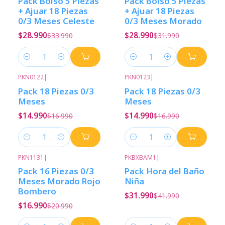
Pack Bolso 5 Piezas
Pack Bolso 5 Piezas
+ Ajuar 18 Piezas
+ Ajuar 18 Piezas
0/3 Meses Celeste
0/3 Meses Morado
$28.990
$28.990
$33.990
$31.990
Cantidad
Cantidad
PKN0122
|
PKN0123
|
-12%
Descuento
-12%
Descuento
Pack 18 Piezas 0/3
Pack 18 Piezas 0/3
Meses
Meses
$14.990
$14.990
$16.990
$16.990
Cantidad
Cantidad
PKN1131
|
PKBXBAM1
|
-19%
Descuento
-24%
Descuento
Pack 16 Piezas 0/3
Pack Hora del Baño
Meses Morado Rojo
Niña
Bombero
$31.990
$41.990
$16.990
$20.990