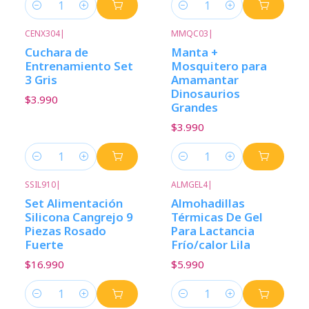
Cantidad
Cantidad
CENX304
|
MMQC03
|
Cuchara de
Manta +
Entrenamiento Set
Mosquitero para
3 Gris
Amamantar
Dinosaurios
$3.990
Grandes
$3.990
Cantidad
Cantidad
SSIL910
|
ALMGEL4
|
Set Alimentación
Almohadillas
Silicona Cangrejo 9
Térmicas De Gel
Piezas Rosado
Para Lactancia
Fuerte
Frío/calor Lila
$16.990
$5.990
Cantidad
Cantidad