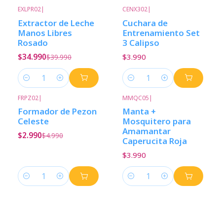
EXLPR02
|
CENX302
|
-13%
Descuento
Extractor de Leche
Cuchara de
Manos Libres
Entrenamiento Set
Rosado
3 Calipso
$34.990
$3.990
$39.990
Cantidad
Cantidad
FRPZ02
|
MMQC05
|
-40%
Descuento
Formador de Pezon
Manta +
Celeste
Mosquitero para
Amamantar
$2.990
$4.990
Caperucita Roja
$3.990
Cantidad
Cantidad