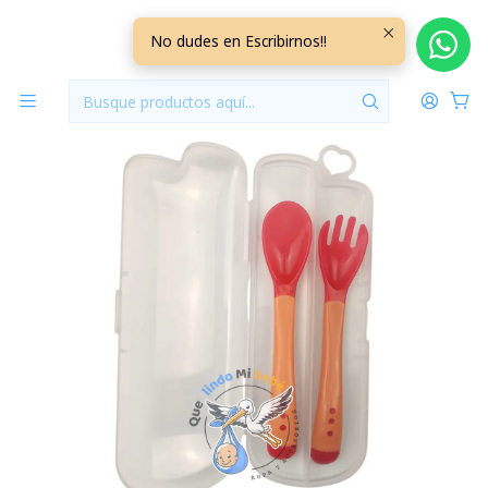
Inicio
Lactancia y Alimentacion
Set 2 Servicios Silicona Rojo Damasco
No dudes en Escribirnos!!