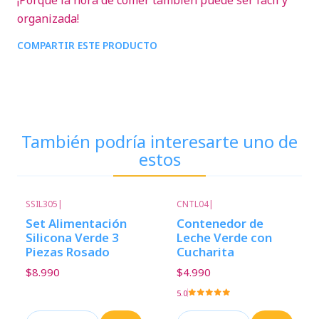
¡Porque la hora de comer también puede ser fácil y
organizada!
COMPARTIR ESTE PRODUCTO
También podría interesarte uno de
estos
SSIL305
|
CNTL04
|
Set Alimentación
Contenedor de
Silicona Verde 3
Leche Verde con
Piezas Rosado
Cucharita
$8.990
$4.990
5.0