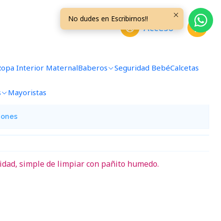
No dudes en Escribirnos!!
Acceso
Cuna Celeste ORGCN03
Ropa Interior Maternal
Baberos
Seguridad Bebé
Calcetas
avoritos
s
Mayoristas
iones
idad, simple de limpiar con pañito humedo.