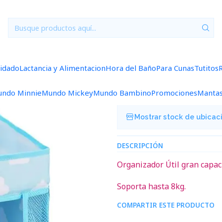
Inicio
Para Cunas
Organizador Cuna Celeste ORGCN03
|
Organizador 
uidado
Lactancia y Alimentacion
Hora del Baño
Para Cunas
Tutitos
Agregar a la lista de f
ndo Minnie
Mundo Mickey
Mundo Bambino
Promociones
Manta
Mostrar stock de ubicac
DESCRIPCIÓN
Organizador Útil gran capac
Soporta hasta 8kg.
COMPARTIR ESTE PRODUCTO