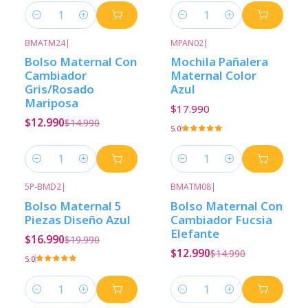
Cantidad
Cantidad
BMATM24
|
MPAN02
|
-13%
Descuento
Bolso Maternal Con
Mochila Pañalera
Cambiador
Maternal Color
Gris/Rosado
Azul
Mariposa
$17.990
$12.990
$14.990
5.0
Cantidad
Cantidad
5P-BMD2
|
BMATM08
|
-15%
Descuento
-13%
Descuento
Bolso Maternal 5
Bolso Maternal Con
Piezas Diseño Azul
Cambiador Fucsia
Elefante
$16.990
$19.990
$12.990
$14.990
5.0
Cantidad
Cantidad