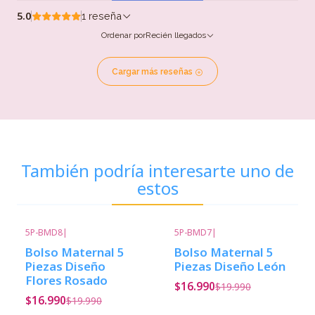
5.0
1 reseña
Ordenar por
Recién llegados
Cargar más reseñas
También podría interesarte uno de
estos
5P-BMD8
|
5P-BMD7
|
-15%
Descuento
-15%
Descuento
Bolso Maternal 5
Bolso Maternal 5
Piezas Diseño
Piezas Diseño León
Flores Rosado
$16.990
$19.990
$16.990
$19.990