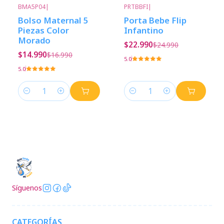
BMA5P04
|
PRTBBFI
|
-12%
Descuento
-8%
Descuento
Bolso Maternal 5
Porta Bebe Flip
Piezas Color
Infantino
Morado
$22.990
$24.990
$14.990
$16.990
5.0
5.0
Cantidad
Cantidad
Síguenos
CATEGORÍAS