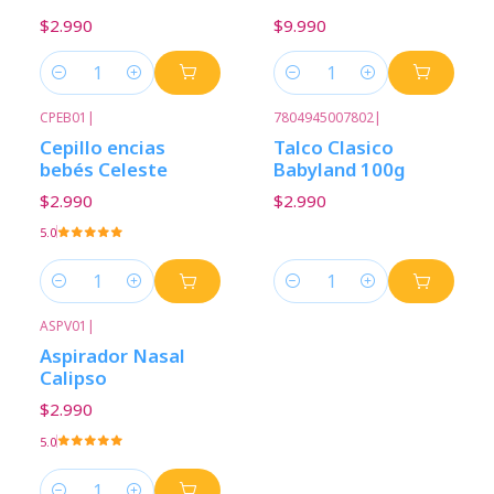
$2.990
$9.990
Cantidad
Cantidad
CPEB01
|
7804945007802
|
Cepillo encias
Talco Clasico
bebés Celeste
Babyland 100g
$2.990
$2.990
5.0
Cantidad
Cantidad
ASPV01
|
Aspirador Nasal
Calipso
$2.990
5.0