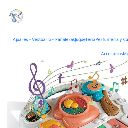
Ajuares
Vestuario
Pañaleras
Jugueteria
Perfumeria y C
Accesorios
Mu