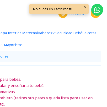
No dudes en Escribirnos!!
Acceso
 Didatica MMUS06
Ropa Interior Maternal
Baberos
Seguridad Bebé
Calcetas
avoritos
s
Mayoristas
iones
 para bebés.
ular y enseñar a tu bebé.
amativas.
ablero (retiras sus patas y queda lista para usar en
tc).