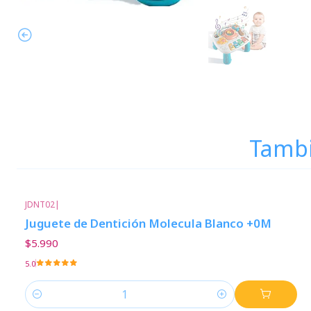
Tambi
JDNT02
|
Juguete de Dentición Molecula Blanco +0M
$5.990
5.0
Cantidad