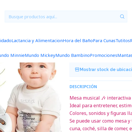
Inicio
Jugueteria
Mesa Musical Didatica MMUS06
|
Mesa Musical
uidado
Lactancia y Alimentacion
Hora del Baño
Para Cunas
Tutitos
Agregar a la lista de f
ndo Minnie
Mundo Mickey
Mundo Bambino
Promociones
Manta
Mostrar stock de ubicac
DESCRIPCIÓN
Mesa musical 🎶 interactiva
Ideal para entretener, estim
Colores, sonidos y figuras ll
Se puede usar como mesa y t
cuna, coché, silla de comer, e