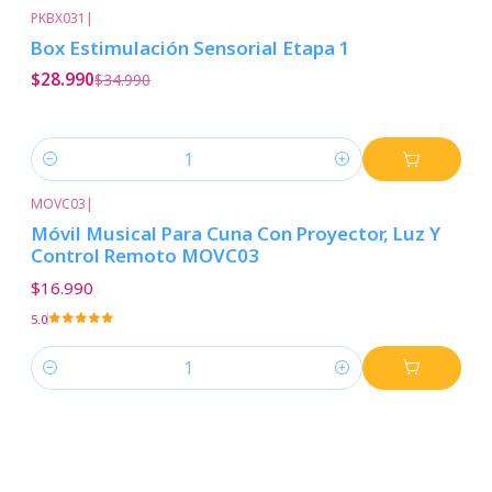
PKBX031
|
-17%
Descuento
Box Estimulación Sensorial Etapa 1
$28.990
$34.990
Cantidad
MOVC03
|
Móvil Musical Para Cuna Con Proyector, Luz Y
Control Remoto MOVC03
$16.990
5.0
Cantidad