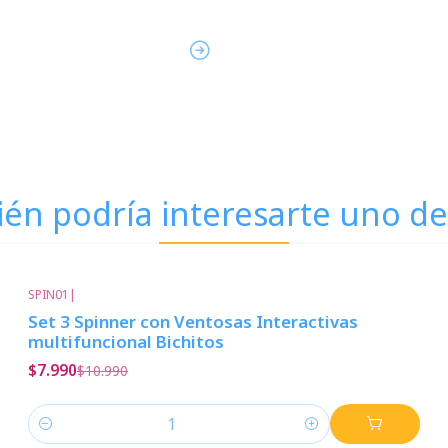
én podría interesarte uno de
SPIN01
|
-27%
Descuento
Set 3 Spinner con Ventosas Interactivas
multifuncional Bichitos
$7.990
$10.990
Cantidad