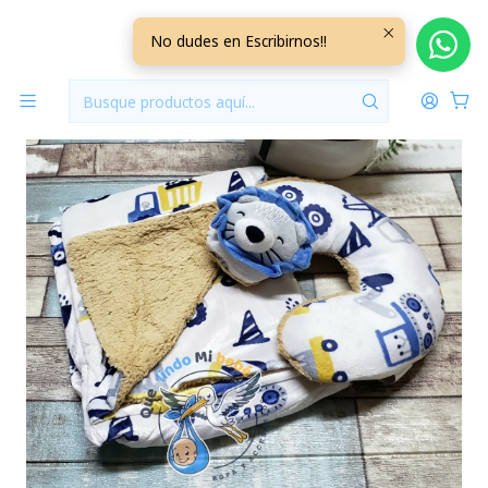
Inicio
Mantas
Otras Mantas
Manta Más Cojin León
No dudes en Escribirnos!!