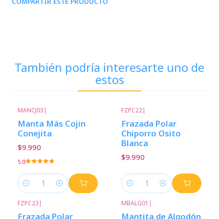
COMPARTIR ESTE PRODUCTO
También podría interesarte uno de
estos
MANCJ03
|
FZPC22
|
Manta Más Cojin
Frazada Polar
Conejita
Chiporro Osito
Blanca
$9.990
$9.990
5.0
Cantidad
Cantidad
FZPC23
|
MBALG01
|
Frazada Polar
Mantita de Algodón