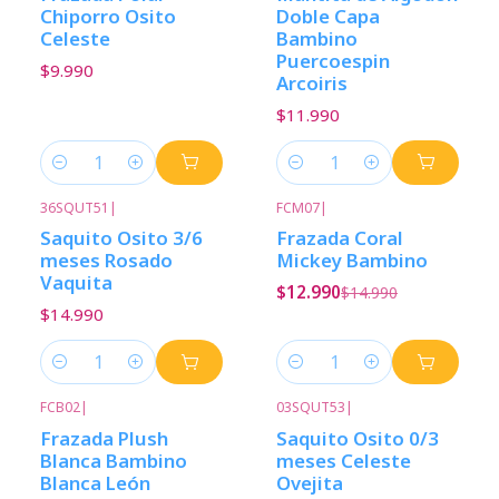
Chiporro Osito
Doble Capa
Celeste
Bambino
Puercoespin
$9.990
Arcoiris
$11.990
Cantidad
Cantidad
36SQUT51
|
FCM07
|
-13%
Descuento
Saquito Osito 3/6
Frazada Coral
meses Rosado
Mickey Bambino
Vaquita
$12.990
$14.990
$14.990
Cantidad
Cantidad
FCB02
|
03SQUT53
|
Frazada Plush
Saquito Osito 0/3
Blanca Bambino
meses Celeste
Blanca León
Ovejita