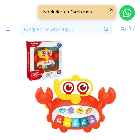
Inicio
Jugueteria
Instrumento Musical Cangrejo INMS02
No dudes en Escribirnos!!