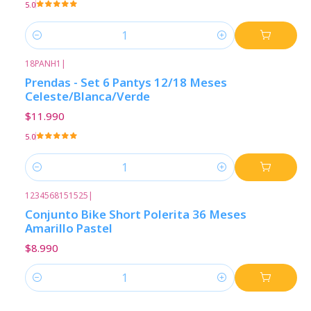
5.0
Cantidad
18PANH1
|
Prendas - Set 6 Pantys 12/18 Meses
Celeste/Blanca/Verde
$11.990
5.0
Cantidad
1234568151525
|
Conjunto Bike Short Polerita 36 Meses
Amarillo Pastel
$8.990
Cantidad