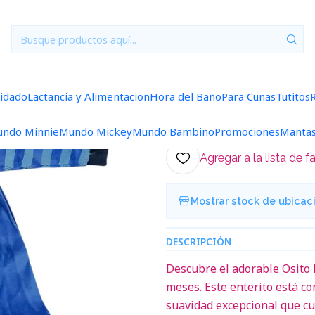
o
0/3 Meses
Ositos Plush/Micropolar
Osito Plush 1 Pieza 0/3 M
|
Osito Plush 1 
uidado
Lactancia y Alimentacion
Hora del Baño
Para Cunas
Tutitos
Ag
Cantidad
ndo Minnie
Mundo Mickey
Mundo Bambino
Promociones
Manta
Agregar a la lista de f
Mostrar stock de ubicac
DESCRIPCIÓN
Descubre el adorable Osito 
meses. Este enterito está c
suavidad excepcional que cui