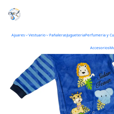
Inicio
Vestuari
Ajuares
Vestuario
Pañaleras
Jugueteria
Perfumeria y C
Accesorios
Mu