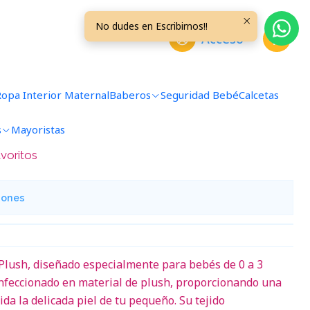
eses Azul Safari
No dudes en Escribirnos!!
Acceso
Pieza 0/3 Meses Azul Safari
Ropa Interior Maternal
Baberos
Seguridad Bebé
Calcetas
regar al Carro
Comprar ahora
s
Mayoristas
avoritos
iones
Plush, diseñado especialmente para bebés de 0 a 3
onfeccionado en material de plush, proporcionando una
da la delicada piel de tu pequeño. Su tejido