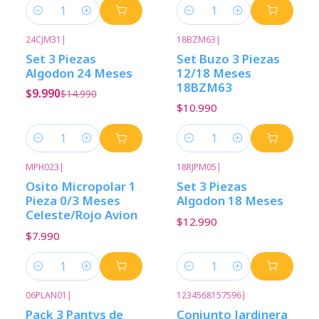
Cantidad
Cantidad
24CJM31
|
18BZM63
|
-33%
Descuento
Set 3 Piezas
Set Buzo 3 Piezas
Algodon 24 Meses
12/18 Meses
18BZM63
$9.990
$14.990
$10.990
Cantidad
Cantidad
MPH023
|
18RJPM05
|
Osito Micropolar 1
Set 3 Piezas
Pieza 0/3 Meses
Algodon 18 Meses
Celeste/Rojo Avion
$12.990
$7.990
Cantidad
Cantidad
06PLAN01
|
1234568157596
|
-33%
Descuento
Pack 3 Pantys de
Conjunto Jardinera