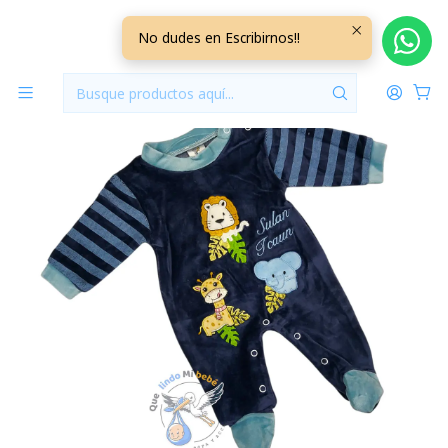
Inicio
Vestuario
0/3 Meses
Ositos Plush/Micropolar
Osito Plush 1 Pieza 0/3 Meses Azul Marino Safari
No dudes en Escribirnos!!