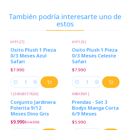
También podría interesarte uno de
estos
H1P127
|
H1P125
|
Osito Plush 1 Pieza
Osito Plush 1 Pieza
0/3 Meses Azul
0/3 Meses Celeste
Safari
Safari
$7.990
$7.990
Cantidad
Cantidad
1234568157626
|
69BX3M1
|
-33%
Descuento
Conjunto Jardinera
Prendas - Set 3
Polerita 9/12
Bodys Manga Corta
Meses Dino Gris
6/9 Meses
$9.990
$5.990
$14.990