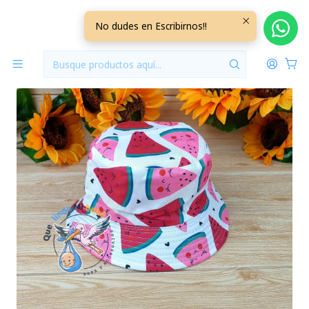
Inicio
Accesorios
Sombrero de Pescador GRM12
No dudes en Escribirnos!!