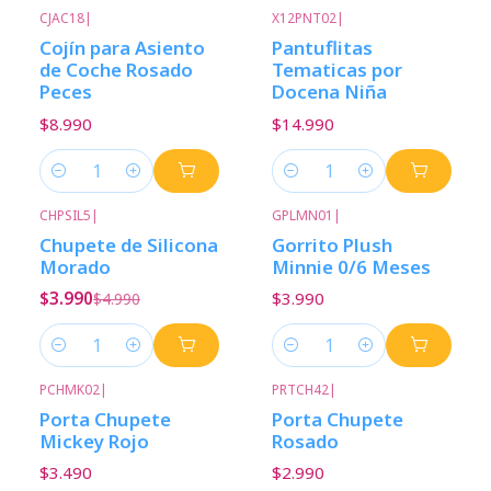
CJAC18
|
X12PNT02
|
Cojín para Asiento
Pantuflitas
de Coche Rosado
Tematicas por
Peces
Docena Niña
$8.990
$14.990
Cantidad
Cantidad
CHPSIL5
|
GPLMN01
|
-20%
Descuento
Chupete de Silicona
Gorrito Plush
Morado
Minnie 0/6 Meses
$3.990
$3.990
$4.990
Cantidad
Cantidad
PCHMK02
|
PRTCH42
|
Porta Chupete
Porta Chupete
Mickey Rojo
Rosado
$3.490
$2.990