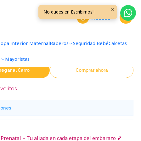
L/XXL
No dudes en Escribirnos!!
Acceso
 Soporte Prenatal Negra
Ropa Interior Maternal
Baberos
Seguridad Bebé
Calcetas
s
Mayoristas
regar al Carro
Comprar ahora
avoritos
iones
 Prenatal – Tu aliada en cada etapa del embarazo 💕