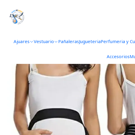
Inicio
Ajuares
Vestuario
Pañaleras
Jugueteria
Perfumeria y C
Accesorios
Mu