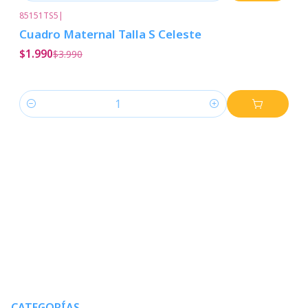
85151TS5
|
-50%
Descuento
Cuadro Maternal Talla S Celeste
$1.990
$3.990
Cantidad
CATEGORÍAS