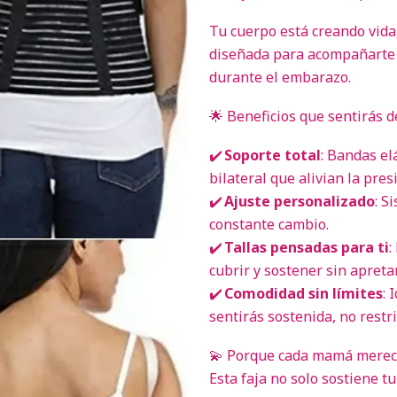
Tu cuerpo está creando vida
diseñada para acompañarte 
durante el embarazo.
🌟 Beneficios que sentirás d
✔️
Soporte total
: Bandas el
bilateral que alivian la pre
✔️
Ajuste personalizado
: S
constante cambio.
✔️
Tallas pensadas para ti
:
cubrir y sostener sin apretar
✔️
Comodidad sin límites
: 
sentirás sostenida, no restr
💫 Porque cada mamá merece
Esta faja no solo sostiene t