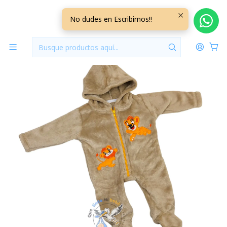
Inicio
Vestuario
0/3 Meses
Ositos Plush/Micropolar
Osito Felpa 1 Pieza 0/3 Meses Leon Beige
No dudes en Escribirnos!!