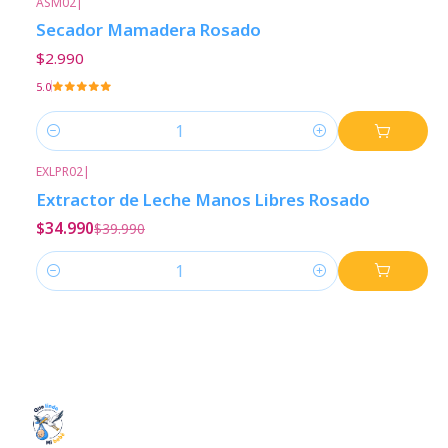
ASM02
|
Secador Mamadera Rosado
$2.990
5.0
Cantidad
EXLPR02
|
-13%
Descuento
Extractor de Leche Manos Libres Rosado
$34.990
$39.990
Cantidad