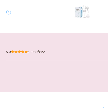
5.0
1 reseña