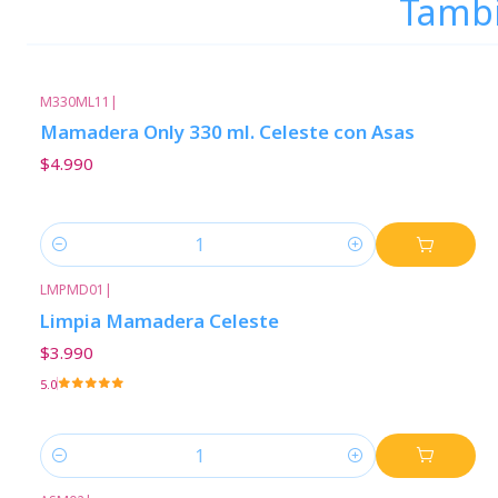
Tambi
M330ML11
|
Mamadera Only 330 ml. Celeste con Asas
$4.990
Cantidad
LMPMD01
|
Limpia Mamadera Celeste
$3.990
5.0
Cantidad