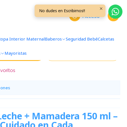
No dudes en Escribirnos!!
Acceso
 Leche Manual
Ropa Interior Maternal
Baberos
Seguridad Bebé
Calcetas
s
Mayoristas
regar al Carro
Comprar ahora
avoritos
iones
 Leche + Mamadera 150 ml –
Cuidado en Cada