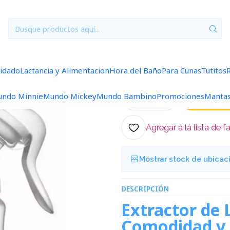
Inicio
Lactancia y Alimentacion
Extractor de Leche Manual
|
Extractor de
uidado
Lactancia y Alimentacion
Hora del Baño
Para Cunas
Tutitos
5.0
1 reseña
ndo Minnie
Mundo Mickey
Mundo Bambino
Promociones
Manta
Ag
Cantidad
Agregar a la lista de f
Mostrar stock de ubicac
DESCRIPCIÓN
Extractor de
Comodidad y 