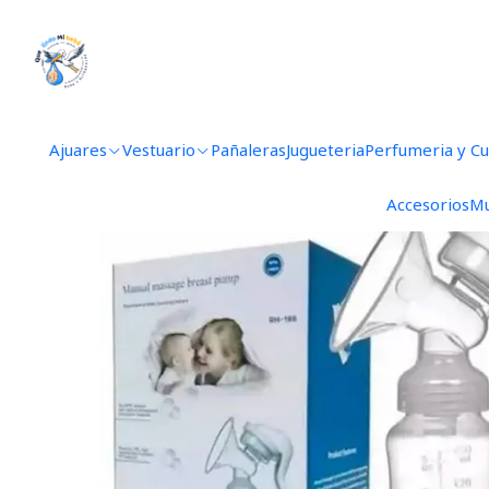
Ajuares
Vestuario
Pañaleras
Jugueteria
Perfumeria y C
Accesorios
Mu