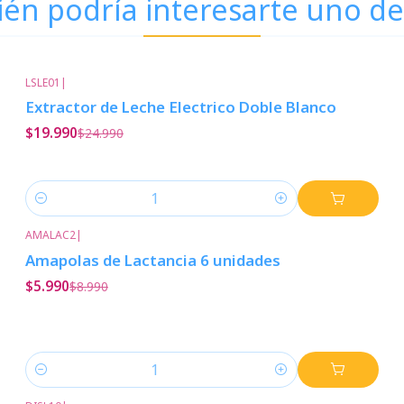
én podría interesarte uno de
LSLE01
|
-20%
Descuento
Extractor de Leche Electrico Doble Blanco
$19.990
$24.990
Cantidad
AMALAC2
|
-33%
Descuento
Amapolas de Lactancia 6 unidades
$5.990
$8.990
Cantidad