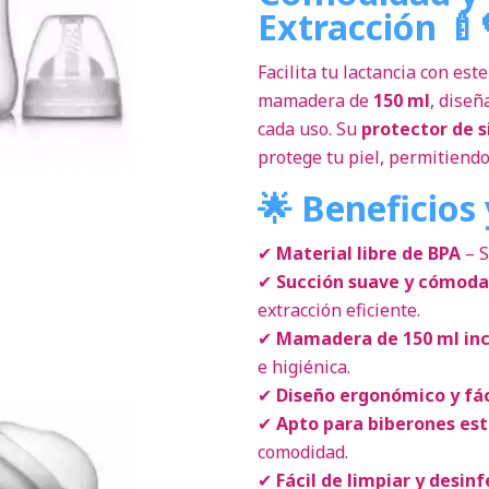
Extracción 🍼
Facilita tu lactancia con est
mamadera de
150 ml
, diseñ
cada uso. Su
protector de s
protege tu piel, permitiendo
🌟 Beneficios 
✔
Material libre de BPA
– S
✔
Succión suave y cómoda
extracción eficiente.
✔
Mamadera de 150 ml inc
e higiénica.
✔
Diseño ergonómico y fác
✔
Apto para biberones es
comodidad.
✔
Fácil de limpiar y desin