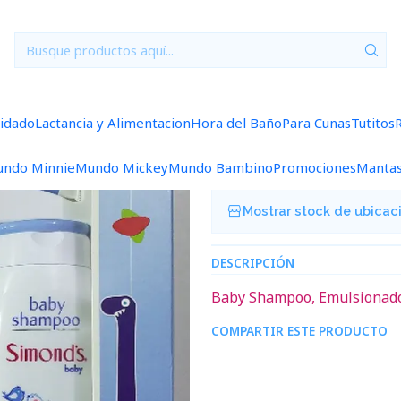
Inicio
Perfumeria y Cuidado
Estuche Surtido Pink
|
Estuche Surti
uidado
Lactancia y Alimentacion
Hora del Baño
Para Cunas
Tutitos
Agregar a la lista de f
ndo Minnie
Mundo Mickey
Mundo Bambino
Promociones
Manta
Mostrar stock de ubicac
DESCRIPCIÓN
Baby Shampoo, Emulsionado 
COMPARTIR ESTE PRODUCTO