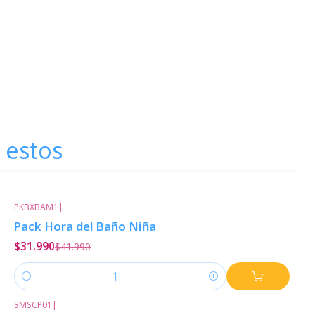
 estos
PKBXBAM1
|
-24%
Descuento
Pack Hora del Baño Niña
$31.990
$41.990
Cantidad
SMSCP01
|