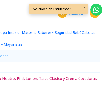
No dudes en Escribirnos!!
Acceso
do Pink
Ropa Interior Maternal
Baberos
Seguridad Bebé
Calcetas
avoritos
s
Mayoristas
iones
Neutro, Pink Lotion, Talco Clásico y Crema Coceduras.