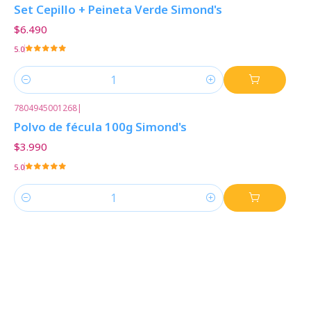
Set Cepillo + Peineta Verde Simond's
$6.490
5.0
Cantidad
7804945001268
|
Polvo de fécula 100g Simond's
$3.990
5.0
Cantidad