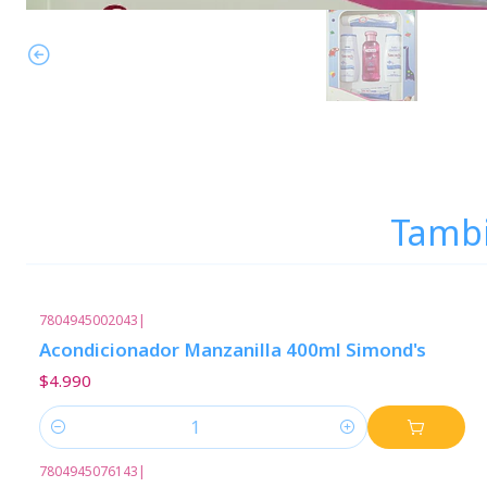
Tambi
7804945002043
|
Acondicionador Manzanilla 400ml Simond's
$4.990
Cantidad
7804945076143
|