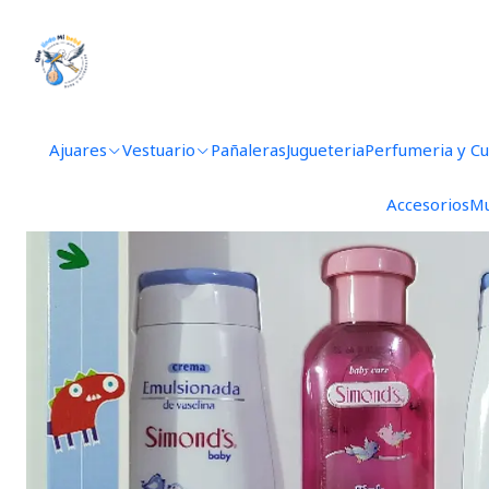
Ajuares
Vestuario
Pañaleras
Jugueteria
Perfumeria y C
Accesorios
Mu