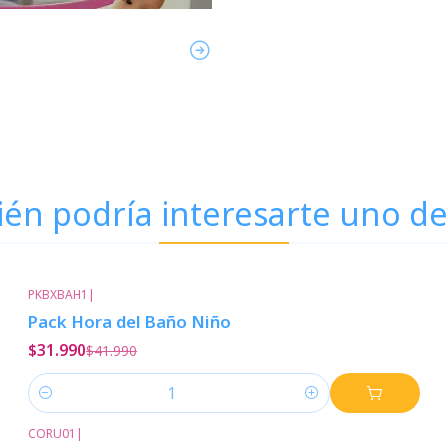
én podría interesarte uno de
PKBXBAH1
|
-24%
Descuento
Pack Hora del Baño Niño
$31.990
$41.990
Cantidad
CORU01
|