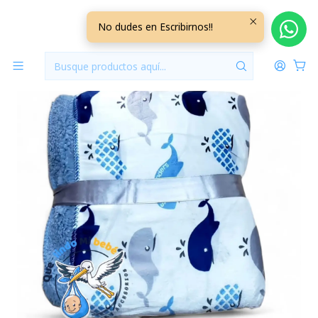
Inicio
Mantas
Manta Polar
Manta Polar Blanco/Celeste
No dudes en Escribirnos!!