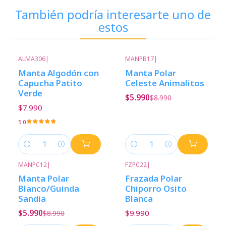
También podría interesarte uno de
estos
ALMA306
|
MANPB17
|
-33%
Descuento
Manta Algodón con
Manta Polar
Capucha Patito
Celeste Animalitos
Verde
$5.990
$8.990
$7.990
5.0
Cantidad
Cantidad
MANPC12
|
FZPC22
|
-33%
Descuento
Manta Polar
Frazada Polar
Blanco/Guinda
Chiporro Osito
Sandia
Blanca
$5.990
$9.990
$8.990