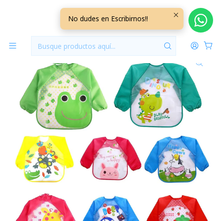
Inicio
Baberos
Baberos Manga
A. Baberos Manga Docena Surtida (niña, niño, unisex)
No dudes en Escribirnos!!
DCBMG