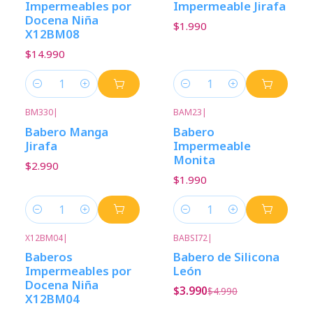
Impermeables por
Impermeable Jirafa
Docena Niña
$1.990
X12BM08
$14.990
Cantidad
Cantidad
BM330
|
BAM23
|
Babero Manga
Babero
Jirafa
Impermeable
Monita
$2.990
$1.990
Cantidad
Cantidad
X12BM04
|
BABSI72
|
-20%
Descuento
Baberos
Babero de Silicona
Impermeables por
León
Docena Niña
$3.990
$4.990
X12BM04