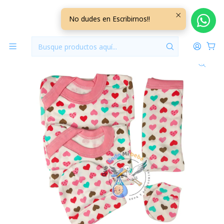
Inicio
Ajuares
0/3 Meses Diseños
Ajuar 5 Piezas con Diseño Talla 0/3 Meses Blanco/Rosado
No dudes en Escribirnos!!
Corazones