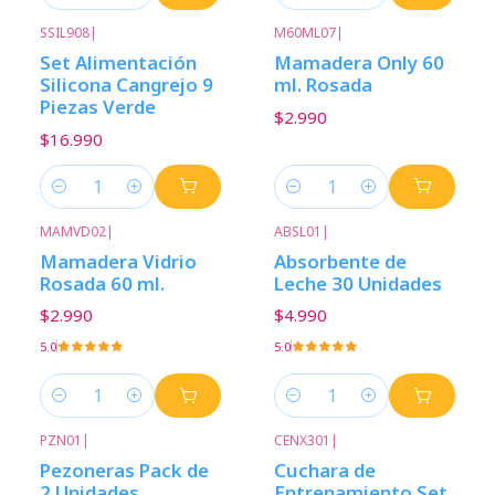
Cantidad
Cantidad
SSIL908
|
M60ML07
|
Set Alimentación
Mamadera Only 60
Silicona Cangrejo 9
ml. Rosada
Piezas Verde
$2.990
$16.990
Cantidad
Cantidad
MAMVD02
|
ABSL01
|
Mamadera Vidrio
Absorbente de
Rosada 60 ml.
Leche 30 Unidades
$2.990
$4.990
5.0
5.0
Cantidad
Cantidad
PZN01
|
CENX301
|
-29%
Descuento
Pezoneras Pack de
Cuchara de
2 Unidades
Entrenamiento Set