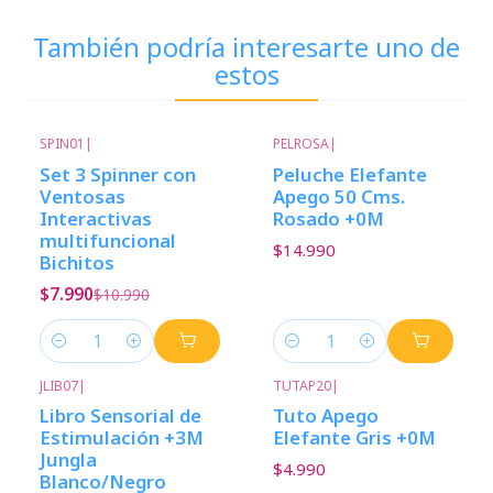
También podría interesarte uno de
estos
SPIN01
|
PELROSA
|
-27%
Descuento
Set 3 Spinner con
Peluche Elefante
Ventosas
Apego 50 Cms.
Interactivas
Rosado +0M
multifuncional
$14.990
Bichitos
$7.990
$10.990
Cantidad
Cantidad
JLIB07
|
TUTAP20
|
Libro Sensorial de
Tuto Apego
Estimulación +3M
Elefante Gris +0M
Jungla
$4.990
Blanco/Negro