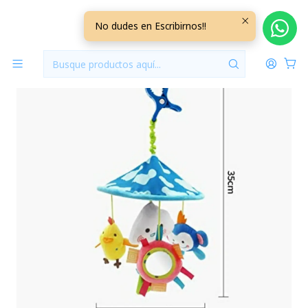
Inicio
Jugueteria
Carrusel Sonajero Celeste +0M
No dudes en Escribirnos!!