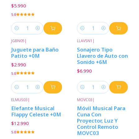
$5.990
5.0
Cantidad
Cantidad
JGBN05
|
LLAVSN1
|
Juguete para Baño
Sonajero Tipo
Patito +0M
Llavero de Auto con
Sonido +6M
$2.990
$6.990
5.0
Cantidad
Cantidad
ELMUS03
|
MOVC03
|
Elefante Musical
Móvil Musical Para
Flappy Celeste +0M
Cuna Con
Proyector, Luz Y
$12.990
Control Remoto
MOVC03
5.0