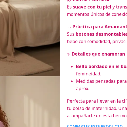
Es
suave con tu piel
y trans
momentos únicos de conexió
👶
Práctica para Amaman
Sus
botones desmontable
bebé con comodidad, privaci
✨
Detalles que enamoran
Bello bordado en el bu
femineidad.
Medidas pensadas para 
aprox.
Perfecta para llevar en la c
tu bolso de maternidad. Una
acompañarte en esta hermos
COMPARTIR ESTE PRODUCTO