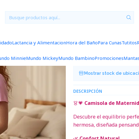
Inicio
Camisola Manga Corta Rosada Talla XL
|
Camisola Mang
uidado
Lactancia y Alimentacion
Hora del Baño
Para Cunas
Tutitos
Agregar a la lista de f
ndo Minnie
Mundo Mickey
Mundo Bambino
Promociones
Manta
Mostrar stock de ubicac
DESCRIPCIÓN
👗💗
Camisola de Maternida
Descubre el equilibrio perfe
hermosa, diseñada pensando 
🌿
Confort Natural