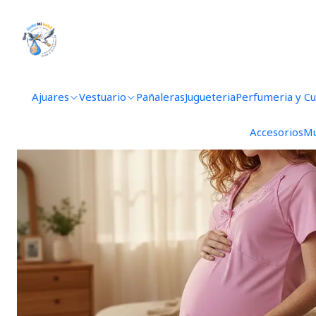
Ajuares
Vestuario
Pañaleras
Jugueteria
Perfumeria y C
Accesorios
Mu