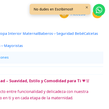
No dudes en Escribirnos!!
Acceso
a Corta Rosada Talla XL
Ropa Interior Maternal
Baberos
Seguridad Bebé
Calcetas
avoritos
s
Mayoristas
iones
d – Suavidad, Estilo y Comodidad para Ti
💗👗
cto entre funcionalidad y delicadeza con nuestra
en ti y en cada etapa de la maternidad.