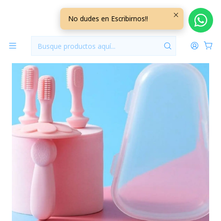
Inicio
Perfumeria y Cuidado
Cepillo Entrenamiento Silicona Rosado CESIL01
No dudes en Escribirnos!!