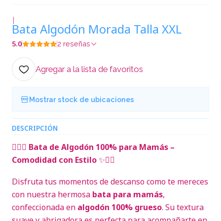
|
Bata Algodón Morada Talla XXL
5.0
2 reseñas
Agregar a la lista de favoritos
Mostrar stock de ubicaciones
DESCRIPCIÓN
🧖‍♀️✨
Bata de Algodón 100% para Mamás –
Comodidad con Estilo
✨🧖‍♀️
Disfruta tus momentos de descanso como te mereces
con nuestra hermosa
bata para mamás
,
confeccionada en
algodón 100% grueso
. Su textura
suave y abrigadora es perfecta para acompañarte en