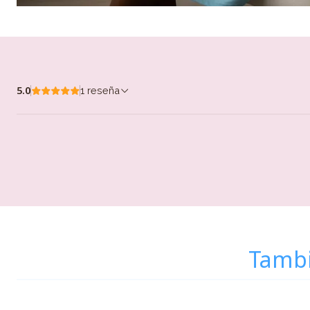
5.0
1 reseña
Tambi