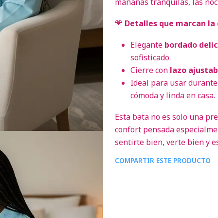
mañanas tranquilas, las noc
💗
Detalles que marcan la 
Elegante
bordado delic
sofisticado.
Cierre con
lazo ajustab
Ideal para usar durante
cómoda y linda en casa.
Esta bata no es solo una pr
confort pensada especialmen
sentirte bien, verte bien y e
COMPARTIR ESTE PRODUCTO