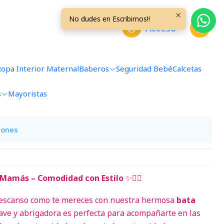
No dudes en Escribirnos!!
Acceso
Calipso Talla M
Ropa Interior Maternal
Baberos
Seguridad Bebé
Calcetas
s
Mayoristas
avoritos
iones
 Mamás – Comodidad con Estilo
✨🧖‍♀️
descanso como te mereces con nuestra hermosa
bata
uave y abrigadora es perfecta para acompañarte en las