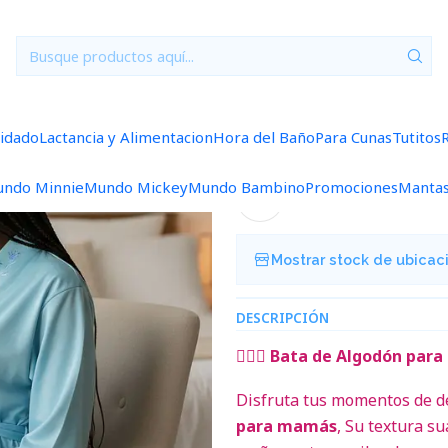
Inicio
Bata Algodón Calipso Talla M
|
Bata Algodón 
uidado
Lactancia y Alimentacion
Hora del Baño
Para Cunas
Tutitos
5.0
1 reseña
ndo Minnie
Mundo Mickey
Mundo Bambino
Promociones
Manta
Agregar a la lista de f
Mostrar stock de ubicac
DESCRIPCIÓN
🧖‍♀️✨
Bata de Algodón para
Disfruta tus momentos de 
para mamás
, Su textura s