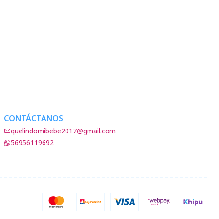
CONTÁCTANOS
quelindomibebe2017@gmail.com
56956119692