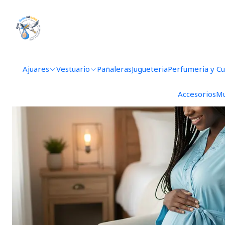
Ajuares
Vestuario
Pañaleras
Jugueteria
Perfumeria y C
Accesorios
Mu