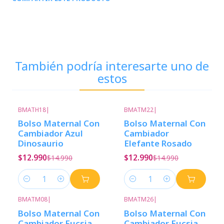
También podría interesarte uno de
estos
BMATH18
|
BMATM22
|
-13%
Descuento
-13%
Descuento
Bolso Maternal Con
Bolso Maternal Con
Cambiador Azul
Cambiador
Dinosaurio
Elefante Rosado
$12.990
$12.990
$14.990
$14.990
Cantidad
Cantidad
BMATM08
|
BMATM26
|
-13%
Descuento
-13%
Descuento
Bolso Maternal Con
Bolso Maternal Con
Cambiador Fucsia
Cambiador Fucsia