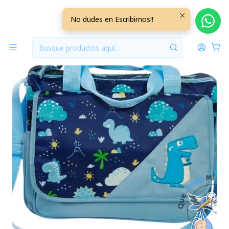
Inicio
Pañaleras
Bolso Maternal Con Cambiador Celeste Dinosaurio
No dudes en Escribirnos!!