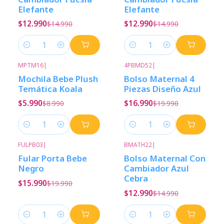
Elefante
Elefante
$12.990
$12.990
$14.990
$14.990
Cantidad
Cantidad
MPTM16
|
4PBMD52
|
-33%
Descuento
-15%
Descuento
Mochila Bebe Plush
Bolso Maternal 4
Nuevo
Temática Koala
Piezas Diseño Azul
$5.990
$16.990
$8.990
$19.990
Cantidad
Cantidad
FULPB03
|
BMATH22
|
-20%
Descuento
-13%
Descuento
Fular Porta Bebe
Bolso Maternal Con
Negro
Cambiador Azul
Cebra
$15.990
$19.990
$12.990
$14.990
Cantidad
Cantidad