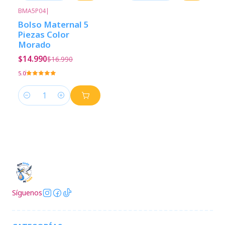
BMA5P04
|
-12%
Descuento
Bolso Maternal 5
Piezas Color
Morado
$14.990
$16.990
5.0
Cantidad
Síguenos