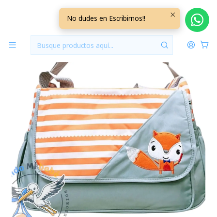
Inicio
Pañaleras
Bolso Maternal Con Cambiador Gris/Naranjo Zorrito
No dudes en Escribirnos!!