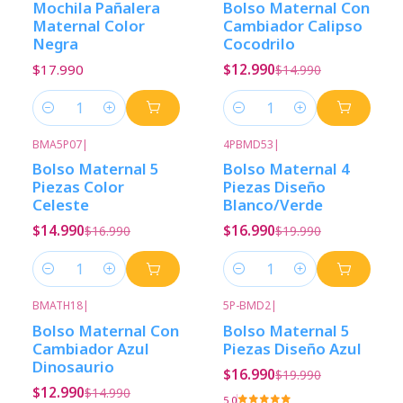
Mochila Pañalera
Bolso Maternal Con
Maternal Color
Cambiador Calipso
Negra
Cocodrilo
$17.990
$12.990
$14.990
Cantidad
Cantidad
BMA5P07
|
4PBMD53
|
-12%
Descuento
-15%
Descuento
Bolso Maternal 5
Bolso Maternal 4
Nuevo
Piezas Color
Piezas Diseño
Celeste
Blanco/Verde
$14.990
$16.990
$16.990
$19.990
Cantidad
Cantidad
BMATH18
|
5P-BMD2
|
-13%
Descuento
-15%
Descuento
Bolso Maternal Con
Bolso Maternal 5
Cambiador Azul
Piezas Diseño Azul
Dinosaurio
$16.990
$19.990
$12.990
$14.990
5.0