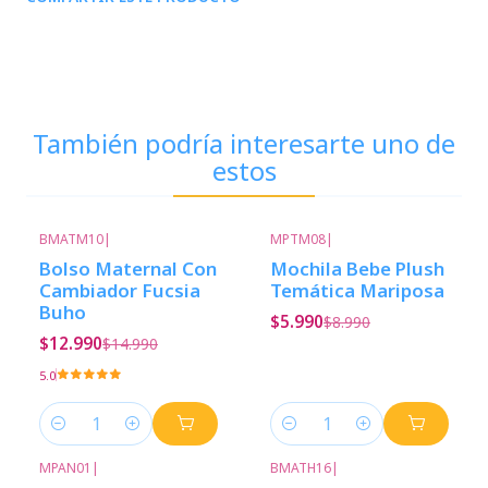
También podría interesarte uno de
estos
BMATM10
|
MPTM08
|
-13%
Descuento
-33%
Descuento
Bolso Maternal Con
Mochila Bebe Plush
Cambiador Fucsia
Temática Mariposa
Buho
$5.990
$8.990
$12.990
$14.990
5.0
Cantidad
Cantidad
MPAN01
|
BMATH16
|
-13%
Descuento