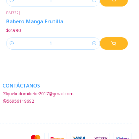
Cantidad
BM332
|
Babero Manga Frutilla
$2.990
Cantidad
CONTÁCTANOS
quelindomibebe2017@gmail.com
56956119692