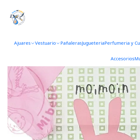
Ajuares
Vestuario
Pañaleras
Jugueteria
Perfumeria y C
Accesorios
Mu