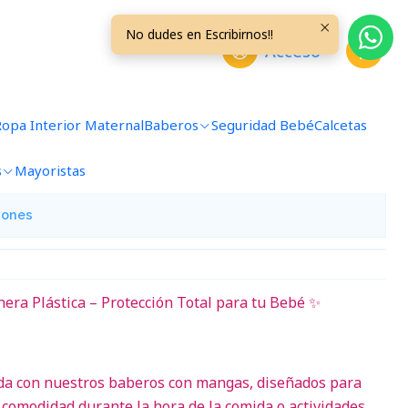
No dudes en Escribirnos!!
Acceso
a BM327
Ropa Interior Maternal
Baberos
Seguridad Bebé
Calcetas
avoritos
s
Mayoristas
iones
ra Plástica – Protección Total para tu Bebé ✨
ada con nuestros baberos con mangas, diseñados para
comodidad durante la hora de la comida o actividades