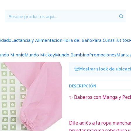
Inicio
Baberos
Baberos Manga
Babero Manga BM327
|
Babero Mang
uidado
Lactancia y Alimentacion
Hora del Baño
Para Cunas
Tutitos
Agregar a la lista de f
ndo Minnie
Mundo Mickey
Mundo Bambino
Promociones
Manta
Mostrar stock de ubicac
DESCRIPCIÓN
✨ Baberos con Manga y Peche
Dile adiós a la ropa manch
brindar máxima cobertura y 