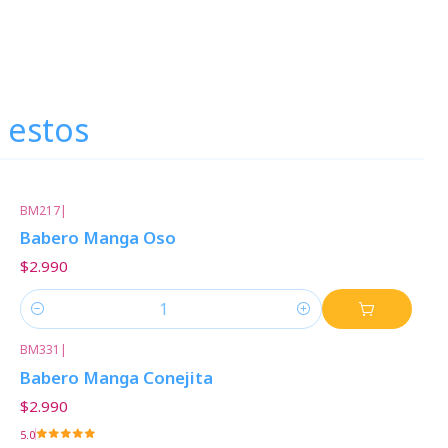
 estos
BM217
|
Babero Manga Oso
$2.990
Cantidad
BM331
|
Babero Manga Conejita
$2.990
5.0