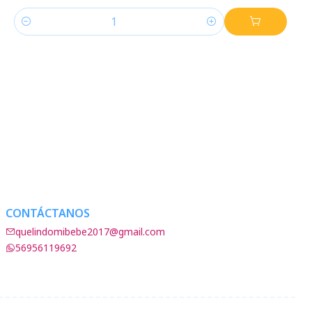
Cantidad
CONTÁCTANOS
quelindomibebe2017@gmail.com
56956119692