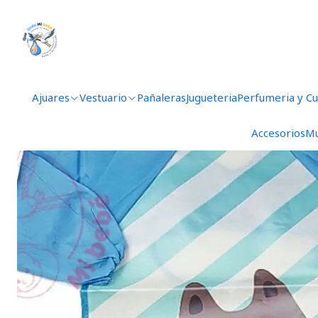
Ajuares
Vestuario
Pañaleras
Jugueteria
Perfumeria y C
Accesorios
Mu