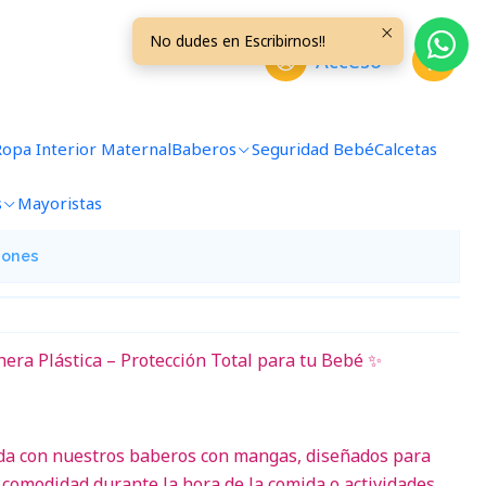
No dudes en Escribirnos!!
Acceso
 Zorrito
Ropa Interior Maternal
Baberos
Seguridad Bebé
Calcetas
avoritos
s
Mayoristas
iones
ra Plástica – Protección Total para tu Bebé ✨
ada con nuestros baberos con mangas, diseñados para
comodidad durante la hora de la comida o actividades