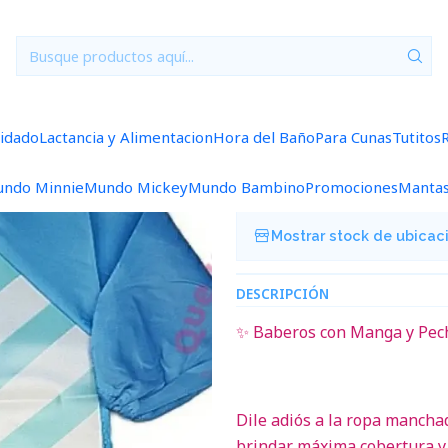
Inicio
Baberos
Baberos Manga
Babero Manga Zorrito
|
Babero Manga
uidado
Lactancia y Alimentacion
Hora del Baño
Para Cunas
Tutitos
Agregar a la lista de f
ndo Minnie
Mundo Mickey
Mundo Bambino
Promociones
Manta
Mostrar stock de ubicac
DESCRIPCIÓN
✨ Baberos con Manga y Peche
Dile adiós a la ropa manch
brindar máxima cobertura y 