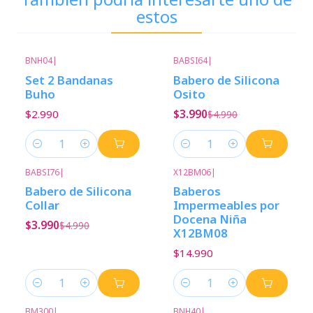
estos
BNH04
|
BABSI64
|
-20%
Descuento
Set 2 Bandanas
Babero de Silicona
Buho
Osito
$2.990
$3.990
$4.990
Cantidad
Cantidad
BABSI76
|
X12BM06
|
-20%
Descuento
Babero de Silicona
Baberos
Collar
Impermeables por
Docena Niña
$3.990
$4.990
X12BM08
$14.990
Cantidad
Cantidad
BM300
|
BNH40
|