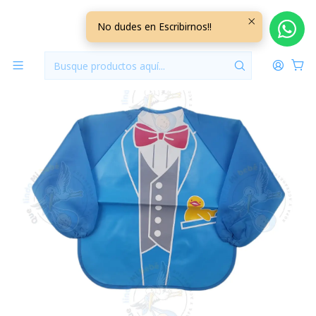
Inicio
Baberos
Baberos Manga
Babero Manga Traje
No dudes en Escribirnos!!