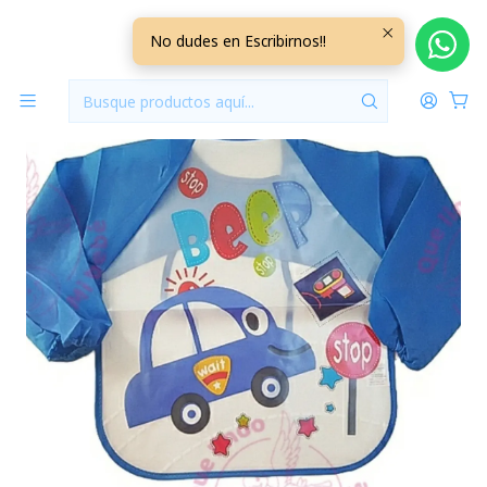
Inicio
Baberos
Baberos Manga
Babero Manga Policia
No dudes en Escribirnos!!