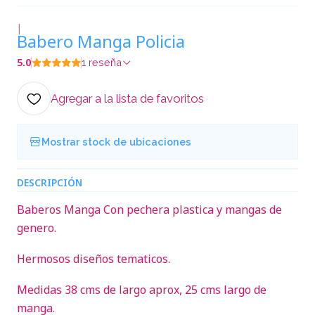
|
Babero Manga Policia
5.0
1 reseña
Agregar a la lista de favoritos
Mostrar stock de ubicaciones
DESCRIPCIÓN
Baberos Manga Con pechera plastica y mangas de
genero.
Hermosos diseños tematicos.
Medidas 38 cms de largo aprox, 25 cms largo de
manga.