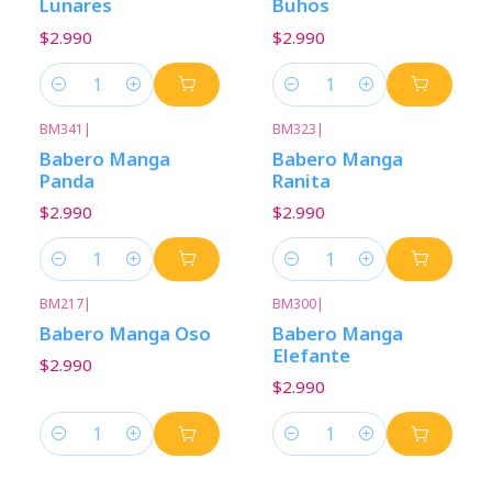
Lunares
Buhos
$2.990
$2.990
Cantidad
Cantidad
BM341
|
BM323
|
Babero Manga
Babero Manga
Panda
Ranita
$2.990
$2.990
Cantidad
Cantidad
BM217
|
BM300
|
Babero Manga Oso
Babero Manga
Elefante
$2.990
$2.990
Cantidad
Cantidad