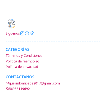
Síguenos
CATEGORÍAS
Términos y Condiciones
Política de reembolso
Política de privacidad
CONTÁCTANOS
quelindomibebe2017@gmail.com
56956119692