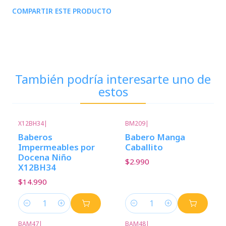
COMPARTIR ESTE PRODUCTO
También podría interesarte uno de
estos
X12BH34
|
BM209
|
Baberos
Babero Manga
Impermeables por
Caballito
Docena Niño
$2.990
X12BH34
$14.990
Cantidad
Cantidad
BAM47
|
BAM48
|