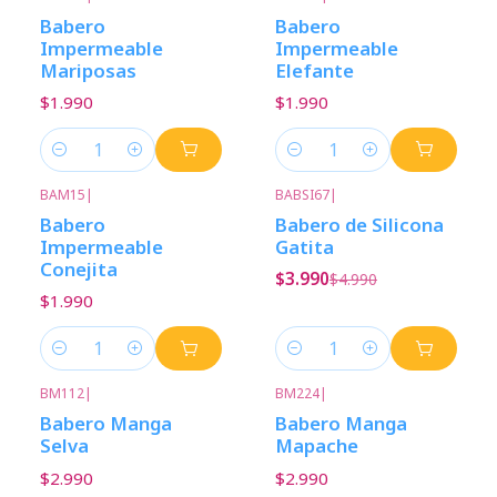
Babero
Babero
Impermeable
Impermeable
Mariposas
Elefante
$1.990
$1.990
Cantidad
Cantidad
BAM15
|
BABSI67
|
-20%
Descuento
Babero
Babero de Silicona
Impermeable
Gatita
Conejita
$3.990
$4.990
$1.990
Cantidad
Cantidad
BM112
|
BM224
|
Babero Manga
Babero Manga
Selva
Mapache
$2.990
$2.990