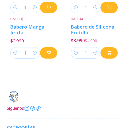
Cantidad
Cantidad
BM330
|
BABSI41
|
-20%
Descuento
Babero Manga
Babero de Silicona
Jirafa
Frutilla
$2.990
$3.990
$4.990
Cantidad
Cantidad
Síguenos
CATEGORÍAS