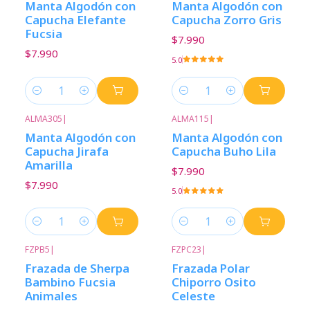
Manta Algodón con
Manta Algodón con
Capucha Elefante
Capucha Zorro Gris
Fucsia
$7.990
$7.990
5.0
Cantidad
Cantidad
ALMA305
|
ALMA115
|
Manta Algodón con
Manta Algodón con
Capucha Jirafa
Capucha Buho Lila
Amarilla
$7.990
$7.990
5.0
Cantidad
Cantidad
FZPB5
|
FZPC23
|
Frazada de Sherpa
Frazada Polar
Bambino Fucsia
Chiporro Osito
Animales
Celeste