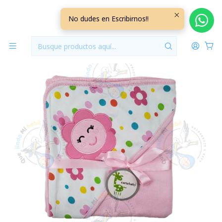
Inicio
Mantas
Manta Algodon
Manta Algodon Florcita ALMB112
No dudes en Escribirnos!!