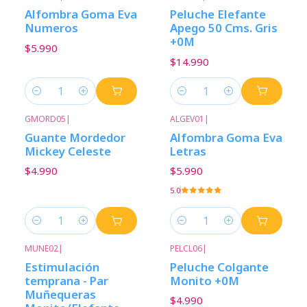
Alfombra Goma Eva
Peluche Elefante
Numeros
Apego 50 Cms. Gris
+0M
$5.990
$14.990
Cantidad
Cantidad
GMORD05
|
ALGEV01
|
Guante Mordedor
Alfombra Goma Eva
Mickey Celeste
Letras
$4.990
$5.990
5.0
Cantidad
Cantidad
MUNE02
|
PELCL06
|
Estimulación
Peluche Colgante
temprana - Par
Monito +0M
Muñequeras
$4.990