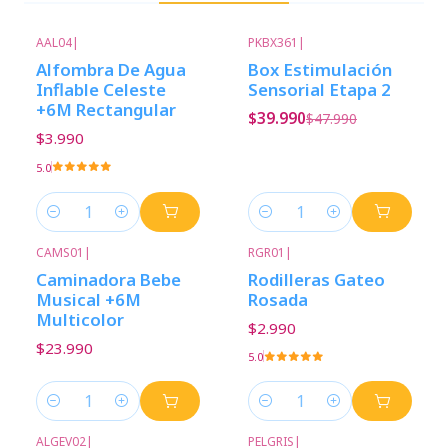
AAL04
|
PKBX361
|
-17%
Descuento
Alfombra De Agua
Box Estimulación
Inflable Celeste
Sensorial Etapa 2
+6M Rectangular
$39.990
$47.990
$3.990
5.0
Cantidad
Cantidad
CAMS01
|
RGR01
|
Caminadora Bebe
Rodilleras Gateo
Musical +6M
Rosada
Multicolor
$2.990
$23.990
5.0
Cantidad
Cantidad
ALGEV02
|
PELGRIS
|