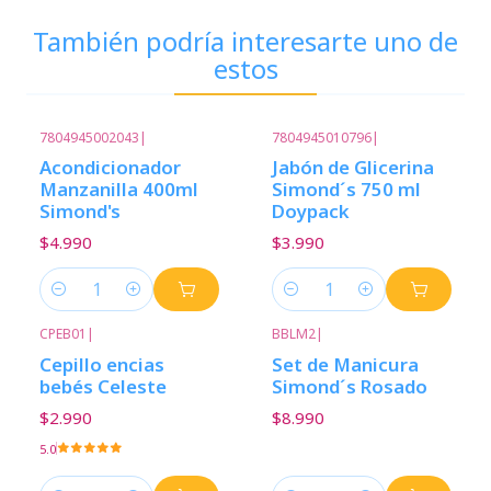
También podría interesarte uno de
estos
7804945002043
|
7804945010796
|
Acondicionador
Jabón de Glicerina
Manzanilla 400ml
Simond´s 750 ml
Simond's
Doypack
$4.990
$3.990
Cantidad
Cantidad
CPEB01
|
BBLM2
|
Cepillo encias
Set de Manicura
bebés Celeste
Simond´s Rosado
$2.990
$8.990
5.0