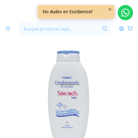
Inicio
Perfumeria y Cuidado
Crema Emulsionado de Vaselina
No dudes en Escribirnos!!