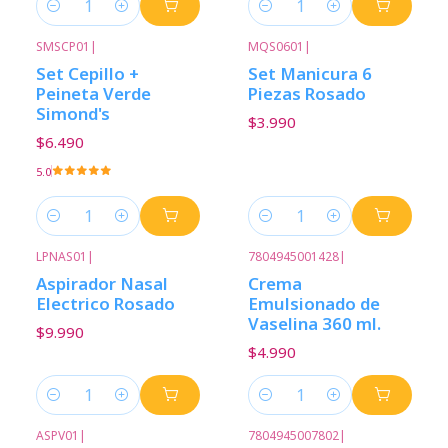
Cantidad
Cantidad
SMSCP01
|
MQS0601
|
Set Cepillo +
Set Manicura 6
Peineta Verde
Piezas Rosado
Simond's
$3.990
$6.490
5.0
Cantidad
Cantidad
LPNAS01
|
7804945001428
|
Aspirador Nasal
Crema
Electrico Rosado
Emulsionado de
Vaselina 360 ml.
$9.990
$4.990
Cantidad
Cantidad
ASPV01
|
7804945007802
|