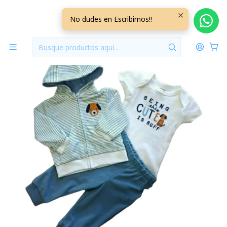
Inicio
Vestuario
36 Meses
36 Meses Niño
Set Buzo 3 Piezas 36 Meses 3ABZH66
No dudes en Escribirnos!!