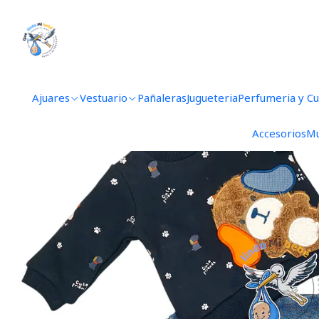
Inicio
Vestuario
Ajuares
Vestuario
Pañaleras
Jugueteria
Perfumeria y C
Accesorios
Mu