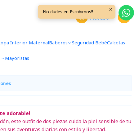
eses Perrito Azul
No dudes en Escribirnos!!
Acceso
ezas con Jeans 3/6 Meses
Ropa Interior Maternal
Baberos
Seguridad Bebé
Calcetas
s
Mayoristas
avoritos
iones
te adorable!
n, este outfit de dos piezas cuida la piel sensible de tu
n sus aventuras diarias con estilo y libertad.