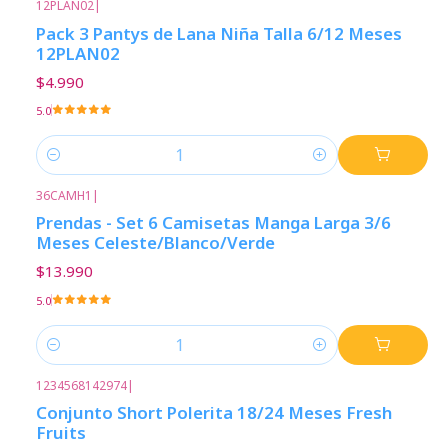
12PLAN02
|
Pack 3 Pantys de Lana Niña Talla 6/12 Meses
12PLAN02
$4.990
5.0
Cantidad
36CAMH1
|
Prendas - Set 6 Camisetas Manga Larga 3/6
Meses Celeste/Blanco/Verde
$13.990
5.0
Cantidad
1234568142974
|
Conjunto Short Polerita 18/24 Meses Fresh
Fruits