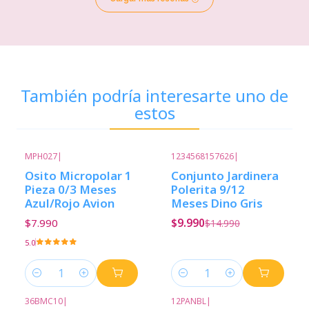
También podría interesarte uno de
estos
MPH027
|
1234568157626
|
-33%
Descuento
Osito Micropolar 1
Conjunto Jardinera
Pieza 0/3 Meses
Polerita 9/12
Azul/Rojo Avion
Meses Dino Gris
$7.990
$9.990
$14.990
5.0
Cantidad
Cantidad
36BMC10
|
12PANBL
|