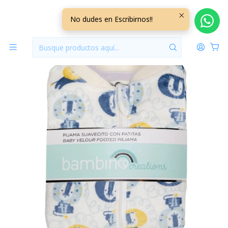
Inicio
Vestuario
18/24 Meses
18/24 Meses Niño
Pijama Micropolar Bambino 24 Meses 24PJMB01
No dudes en Escribirnos!!