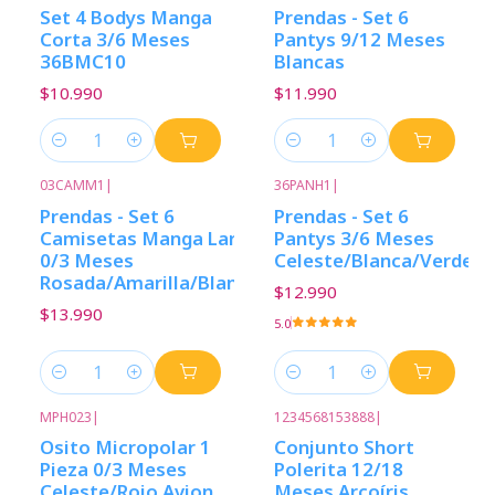
Set 4 Bodys Manga
Prendas - Set 6
Corta 3/6 Meses
Pantys 9/12 Meses
36BMC10
Blancas
$10.990
$11.990
Cantidad
Cantidad
03CAMM1
|
36PANH1
|
Prendas - Set 6
Prendas - Set 6
Camisetas Manga Larga
Pantys 3/6 Meses
0/3 Meses
Celeste/Blanca/Verde
Rosada/Amarilla/Blanca
$12.990
$13.990
5.0
Cantidad
Cantidad
MPH023
|
1234568153888
|
Osito Micropolar 1
Conjunto Short
Pieza 0/3 Meses
Polerita 12/18
Celeste/Rojo Avion
Meses Arcoíris