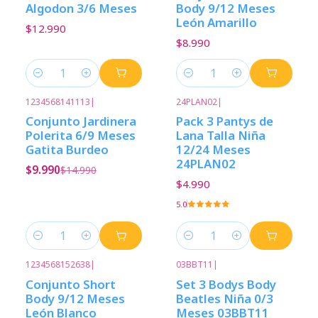
Algodon 3/6 Meses
Body 9/12 Meses
León Amarillo
$12.990
$8.990
Cantidad
Cantidad
1234568141113
|
24PLAN02
|
-33%
Descuento
Conjunto Jardinera
Pack 3 Pantys de
Polerita 6/9 Meses
Lana Talla Niña
Gatita Burdeo
12/24 Meses
24PLAN02
$9.990
$14.990
$4.990
5.0
Cantidad
Cantidad
1234568152638
|
03BBT11
|
Conjunto Short
Set 3 Bodys Body
Body 9/12 Meses
Beatles Niña 0/3
León Blanco
Meses 03BBT11