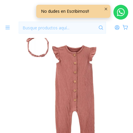
Inicio
Vestuario
18/24 Meses
18/24 Meses Niña
Enterito Algodon mas Cintillo 24 Meses 24CJM40
No dudes en Escribirnos!!