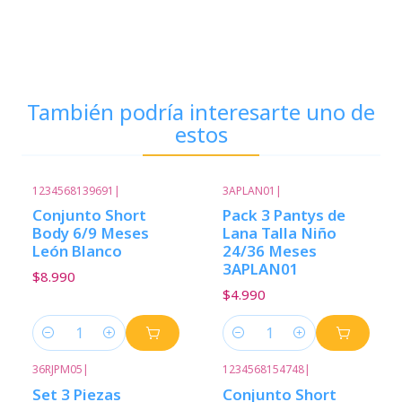
También podría interesarte uno de
estos
1234568139691
|
3APLAN01
|
Conjunto Short
Pack 3 Pantys de
Body 6/9 Meses
Lana Talla Niño
León Blanco
24/36 Meses
3APLAN01
$8.990
$4.990
Cantidad
Cantidad
36RJPM05
|
1234568154748
|
Set 3 Piezas
Conjunto Short