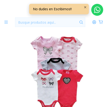
Inicio
Vestuario
18/24 Meses
18/24 Meses Niña
Set 5 Bodys Manga Corta 24 Meses 24BMC511
No dudes en Escribirnos!!