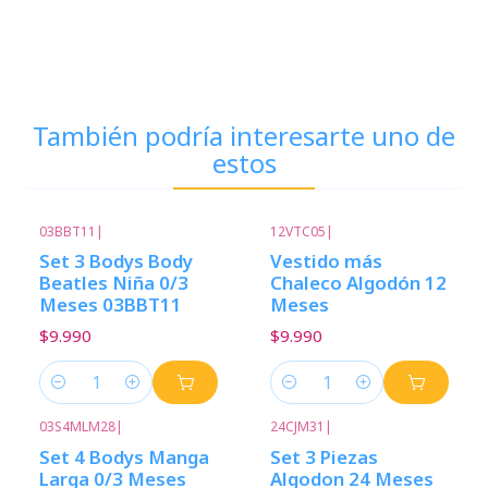
También podría interesarte uno de
estos
03BBT11
|
12VTC05
|
Set 3 Bodys Body
Vestido más
Beatles Niña 0/3
Chaleco Algodón 12
Meses 03BBT11
Meses
$9.990
$9.990
Cantidad
Cantidad
03S4MLM28
|
24CJM31
|
-33%
Descuento
Set 4 Bodys Manga
Set 3 Piezas
Larga 0/3 Meses
Algodon 24 Meses