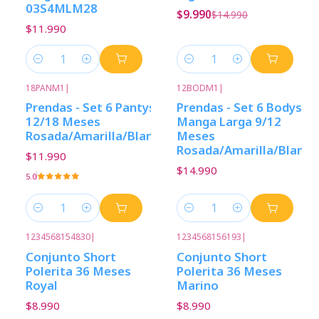
03S4MLM28
$9.990
$14.990
$11.990
Cantidad
Cantidad
18PANM1
|
12BODM1
|
Prendas - Set 6 Pantys
Prendas - Set 6 Bodys
12/18 Meses
Manga Larga 9/12
Rosada/Amarilla/Blanca
Meses
Rosada/Amarilla/Blanca
$11.990
$14.990
5.0
Cantidad
Cantidad
1234568154830
|
1234568156193
|
Conjunto Short
Conjunto Short
Polerita 36 Meses
Polerita 36 Meses
Royal
Marino
$8.990
$8.990