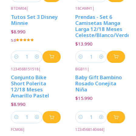
BTDM04
|
18CAMH1
|
Tutos Set 3 Disney
Prendas - Set 6
Minnie
Camisetas Manga
Larga 12/18 Meses
$8.990
Celeste/Blanco/Verde
5.0
$13.990
Cantidad
Cantidad
1234568151518
|
BGB11
|
Conjunto Bike
Baby Gift Bambino
Short Polerita
Rosado Conejita
12/18 Meses
Niña
Amarillo Pastel
$15.990
$8.990
Cantidad
Cantidad
FCM06
|
1234568140444
|
-13%
Descuento