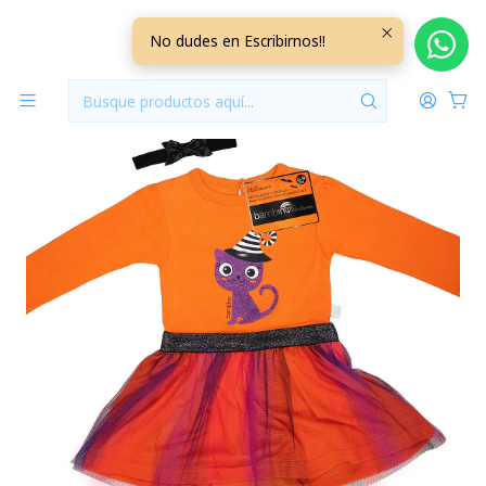
Inicio
Vestuario
18/24 Meses
18/24 Meses Niña
Body Bambino Hallowen 24 Meses 24BHWM2
No dudes en Escribirnos!!